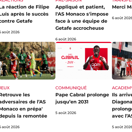
RÉACTIONS
PRÉ-SAISON
TRANSFE
La réaction de Filipe
Appliqué et patient,
Merci M
Luís après le succès
l'AS Monaco s'impose
6 août 202
contre Getafe
face à une équipe de
Getafe accrocheuse
6 août 2026
6 août 2026
JEUX
ACADEM
COMMUNIQUÉ
Retrouve les
Ils arri
Pape Cabral prolonge
adversaires de l’AS
Diagona
jusqu’en 2031
Monaco en prépa'
prolong
5 août 2026
depuis la remontée
avec l’
6 août 2026
5 août 202