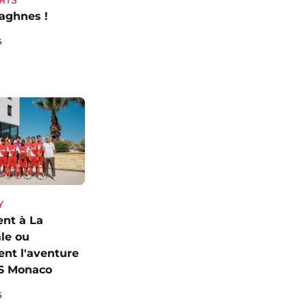
RTS
aghnes !
6
Y
vent à La
le ou
ent l'aventure
AS Monaco
6