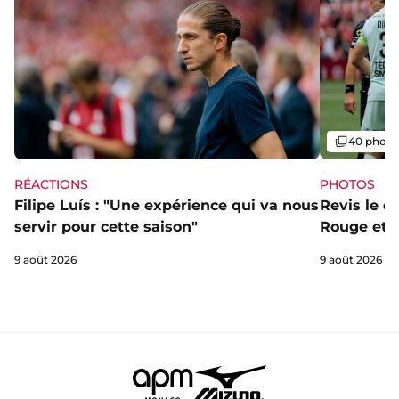
Galerie
40 photo
RÉACTIONS
PHOTOS
Filipe Luís : "Une expérience qui va nous
Revis le d
servir pour cette saison"
Rouge et B
9 août 2026
9 août 2026