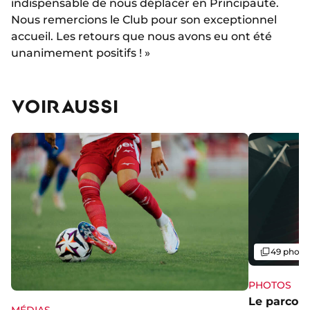
indispensable de nous déplacer en Principauté.
Nous remercions le Club pour son exceptionnel
accueil. Les retours que nous avons eu ont été
unanimement positifs ! »
VOIR AUSSI
Galerie
49 photo
PHOTOS
Le parcou