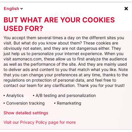
English
BUT WHAT ARE YOUR COOKIES
USED FOR?
You accept them several times a day on the different sites you
visit. But what do you know about them? These cookies are
obviously not eaten, and they are not dangerous either. They
just help us to personalize your internet experience. When you
Facebook
X
Instagram
Youtube
TikTok
Twitch
visit asmonaco.com, these allow us to first analyze the audience
as well as the performance of the site. And they are mainly used
to deliver ads and content to you that match what you like. Note
that you can change your preferences at any time, thanks to the
regulations on protection of personal data, and feel free to
AS MONACO
contact our team for any clarification. Thank you for your trust!
Analytics
A/B testing and personalization
SERVICES
Conversion tracking
Remarketing
Show detailed settings
INFORMATIONS
Visit our Privacy Policy page for more