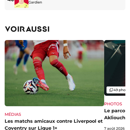
Gardien
VOIR AUSSI
Galerie
49 photo
PHOTOS
Le parcou
MÉDIAS
Akliouche
Les matchs amicaux contre Liverpool et
Coventry sur Ligue 1+
7 août 2026