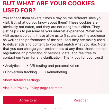
BUT WHAT ARE YOUR COOKIES
USED FOR?
You accept them several times a day on the different sites you
visit. But what do you know about them? These cookies are
obviously not eaten, and they are not dangerous either. They
just help us to personalize your internet experience. When you
Facebook
X
Instagram
Youtube
TikTok
Twitch
visit asmonaco.com, these allow us to first analyze the audience
as well as the performance of the site. And they are mainly used
to deliver ads and content to you that match what you like. Note
that you can change your preferences at any time, thanks to the
regulations on protection of personal data, and feel free to
AS MONACO
contact our team for any clarification. Thank you for your trust!
Analytics
A/B testing and personalization
SERVICES
Conversion tracking
Remarketing
Show detailed settings
INFORMATIONS
Visit our Privacy Policy page for more
Télécharger l'AS Monaco App
Agree to all
Reject all