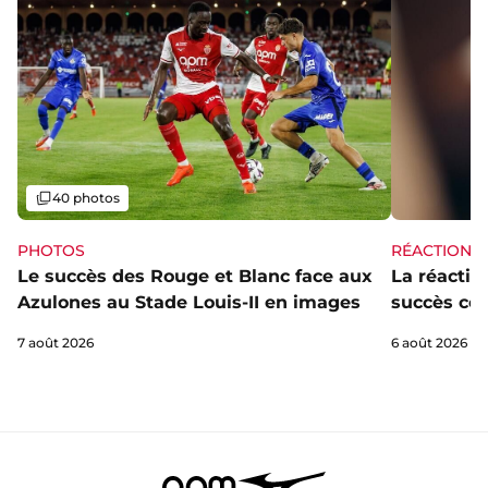
Galerie
40 photos
PHOTOS
RÉACTIONS
Le succès des Rouge et Blanc face aux
La réaction
Azulones au Stade Louis-II en images
succès con
7 août 2026
6 août 2026