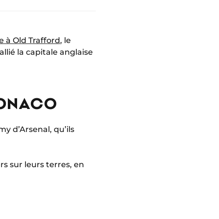
 à Old Trafford
, le
llié la capitale anglaise
MONACO
y d’Arsenal, qu’ils
s sur leurs terres, en