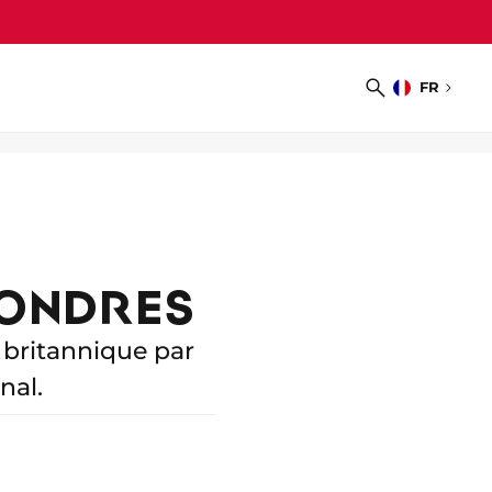
FR
Choisir
Recherche
la
langue
LONDRES
 britannique par
nal.