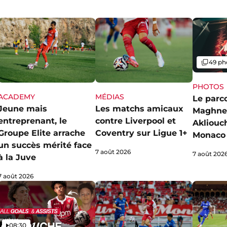
Galerie
49 ph
PHOTOS
ACADEMY
MÉDIAS
Le parc
Jeune mais
Les matchs amicaux
Maghne
entreprenant, le
contre Liverpool et
Akliouch
Groupe Elite arrache
Coventry sur Ligue 1+
Monaco
un succès mérité face
7 août 2026
7 août 202
à la Juve
7 août 2026
Vidéo
08:30