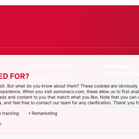
Télécharger
l'AS Monaco 
ED FOR?
MENTIONS LÉGALES
visit. But what do you know about them? These cookies are obviously 
DONNÉES PERSONNELLES
 experience. When you visit asmonaco.com, these allow us to first ana
r ads and content to you that match what you like. Note that you can
PRÉFÉRENCES COOKIES
, and feel free to contact our team for any clarification. Thank you fo
STATUTS
 tracking
Remarketing
P
e