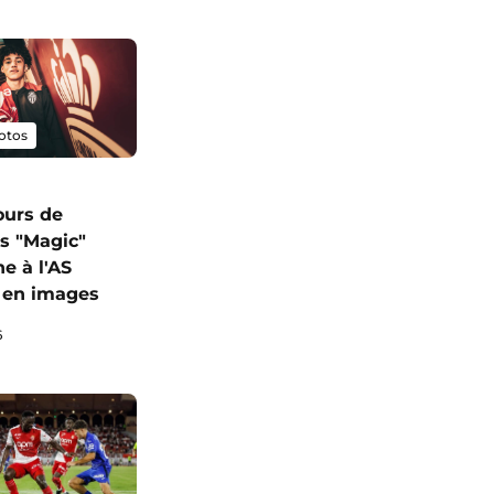
otos
ours de
s "Magic"
e à l'AS
 en images
6