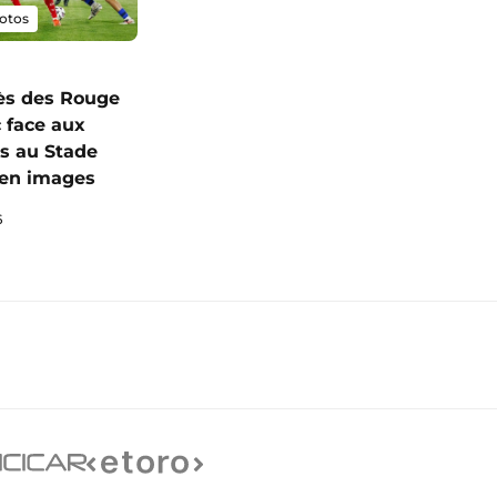
otos
ès des Rouge
c face aux
s au Stade
I en images
6