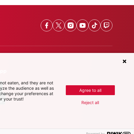
Facebook
X
Instagram
Youtube
TikTok
Twitch
App
not eaten, and they are not
lyze the audience as well as
Agree to all
 change your preferences at
r your trust!
Reject all
Powered by