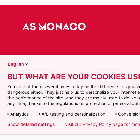
English
BUT WHAT ARE YOUR COOKIES US
ACTUALITÉS
CONTACT
You accept them several times a day on the different sites you 
VIDÉOS
FAQ
dangerous either. They just help us to personalize your internet
the performance of the site. And they are mainly used to delive
ÉQUIPE PRO
FAQ BILLETTERIE
any time, thanks to the regulations on protection of personal data
ACADEMY
BOUTIQUE
Analytics
A/B testing and personalization
Conversion
CLUB
HOSPITALITÉS & VI
Show detailed settings
Visit our Privacy Policy page for mor
LIGUE 1 MCDONALD'S