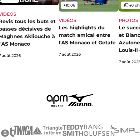
Vidéo
Galerie
10:06
40 ph
VIDÉOS
VIDÉOS
PHOTOS
Revis tous les buts et
Les highlights du
Le succ
passes décisives de
match amical entre
et Blan
Maghnes Akliouche à
l'AS Monaco et Getafe
Azulone
l'AS Monaco
Louis-I
7 août 2026
7 août 2026
7 août 202