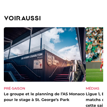
VOIR AUSSI
PRÉ-SAISON
MÉDIAS
Le groupe et le planning de l’AS Monaco
Ligue 1, E
pour le stage à St. George’s Park
matchs de 
cette sais