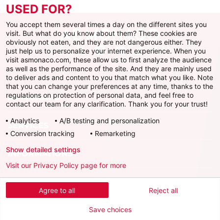
USED FOR?
You accept them several times a day on the different sites you
visit. But what do you know about them? These cookies are
obviously not eaten, and they are not dangerous either. They
just help us to personalize your internet experience. When you
Facebook
X
Instagram
Youtube
TikTok
Twitch
visit asmonaco.com, these allow us to first analyze the audience
as well as the performance of the site. And they are mainly used
to deliver ads and content to you that match what you like. Note
that you can change your preferences at any time, thanks to the
regulations on protection of personal data, and feel free to
AS MONACO
contact our team for any clarification. Thank you for your trust!
Analytics
A/B testing and personalization
SERVICES
Conversion tracking
Remarketing
Show detailed settings
INFORMATIONS
Visit our Privacy Policy page for more
Télécharger l'AS Monaco App
Agree to all
Reject all
Save choices