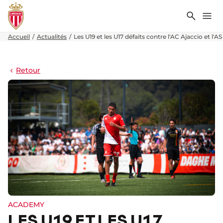
Recher
Me
Accueil
Actualités
Les U19 et les U17 défaits contre l'AC Ajaccio et l'A
Retour
ACADEMY
LES U19 ET LES U17