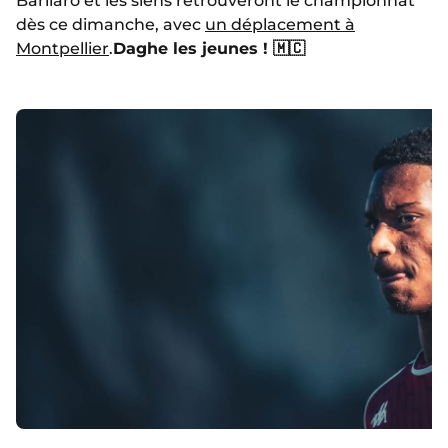
Barilaro et les siens retrouveront le championnat
dès ce dimanche, avec
un déplacement à
Montpellier
.
Daghe les jeunes !
🇲🇨