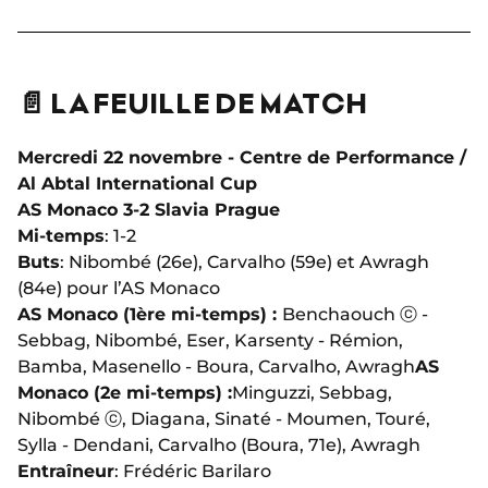
📄 LA FEUILLE DE MATCH
Mercredi 22 novembre - Centre de Performance /
Al Abtal International Cup
AS Monaco 3-2 Slavia Prague
Mi-temps
: 1-2
Buts
: Nibombé (26e), Carvalho (59e) et Awragh
(84e) pour l’AS Monaco
AS Monaco (1ère mi-temps) :
Benchaouch ⓒ -
Sebbag, Nibombé, Eser, Karsenty - Rémion,
Bamba, Masenello - Boura, Carvalho, Awragh
AS
Monaco (2e mi-temps) :
Minguzzi, Sebbag,
Nibombé ⓒ, Diagana, Sinaté - Moumen, Touré,
Sylla - Dendani, Carvalho (Boura, 71e), Awragh
Entraîneur
: Frédéric Barilaro