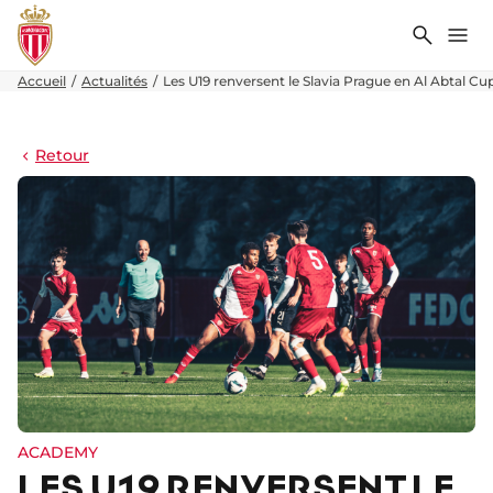
Recher
Me
Accueil
Actualités
Les U19 renversent le Slavia Prague en Al Abtal Cu
Retour
ACADEMY
LES U19 RENVERSENT LE