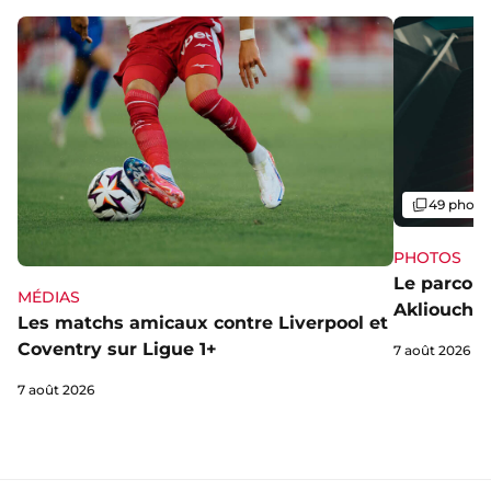
Galerie
49 photo
PHOTOS
Le parcou
MÉDIAS
Akliouche
Les matchs amicaux contre Liverpool et
Coventry sur Ligue 1+
7 août 2026
7 août 2026