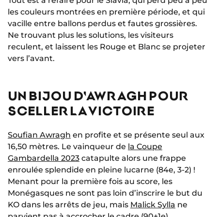
Tout est à refaire pour le Slavia, qui perd peu à peu
les couleurs montrées en première période, et qui
vacille entre ballons perdus et fautes grossières.
Ne trouvant plus les solutions, les visiteurs
reculent, et laissent les Rouge et Blanc se projeter
vers l’avant.
UN BIJOU D'AWRAGH POUR
SCELLER LA VICTOIRE
Soufian Awragh
en profite et se présente seul aux
16,50 mètres. Le vainqueur de
la Coupe
Gambardella 2023
catapulte alors une frappe
enroulée splendide en pleine lucarne (84e, 3-2) !
Menant pour la première fois au score, les
Monégasques ne sont pas loin d’inscrire le but du
KO dans les arrêts de jeu, mais
Malick Sylla
ne
parvient pas à accrocher le cadre (90+1e).