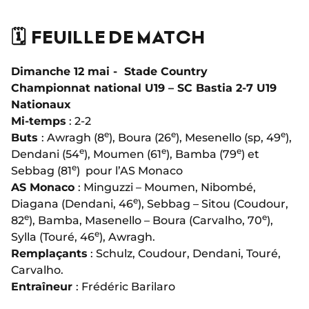
🗓️ FEUILLE DE MATCH
Dimanche 12 mai - Stade Country
Championnat national U19 – SC Bastia 2-7 U19
Nationaux
Mi-temps
: 2-2
e
e
e
Buts
: Awragh (8
), Boura (26
), Mesenello (sp, 49
),
e
e
e
Dendani (54
), Moumen (61
), Bamba (79
) et
e
Sebbag (81
) pour l’AS Monaco
AS Monaco
: Minguzzi – Moumen, Nibombé,
e
Diagana (Dendani, 46
), Sebbag – Sitou (Coudour,
e
e
82
), Bamba, Masenello – Boura (Carvalho, 70
),
e
Sylla (Touré, 46
), Awragh.
Remplaçants
: Schulz, Coudour, Dendani, Touré,
Carvalho.
Entraîneur
: Frédéric Barilaro