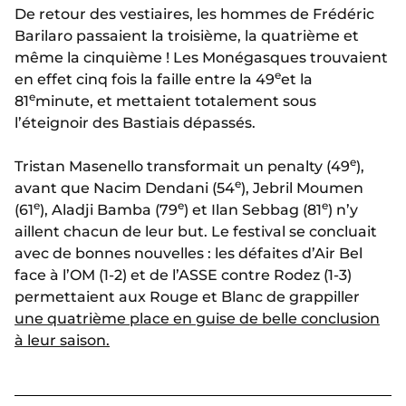
De retour des vestiaires, les hommes de Frédéric
Barilaro passaient la troisième, la quatrième et
même la cinquième ! Les Monégasques trouvaient
e
en effet cinq fois la faille entre la 49
et la
e
81
minute, et mettaient totalement sous
l’éteignoir des Bastiais dépassés.
e
Tristan Masenello transformait un penalty (49
),
e
avant que Nacim Dendani (54
), Jebril Moumen
e
e
e
(61
), Aladji Bamba (79
) et Ilan Sebbag (81
) n’y
aillent chacun de leur but. Le festival se concluait
avec de bonnes nouvelles : les défaites d’Air Bel
face à l’OM (1-2) et de l’ASSE contre Rodez (1-3)
permettaient aux Rouge et Blanc de grappiller
u
ne quatrième place en guise de belle conclusion
à leur saison.