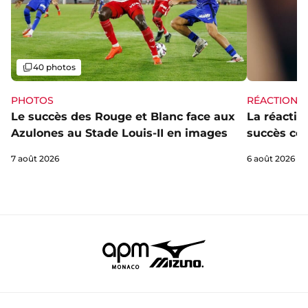
Galerie
40 photos
PHOTOS
RÉACTIONS
Le succès des Rouge et Blanc face aux
La réaction
Azulones au Stade Louis-II en images
succès con
7 août 2026
6 août 2026