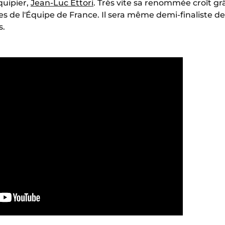
quipier,
Jean-Luc Ettori
. Très vite sa renommée croît g
rtes de l'Équipe de France. Il sera même demi-finaliste
s.