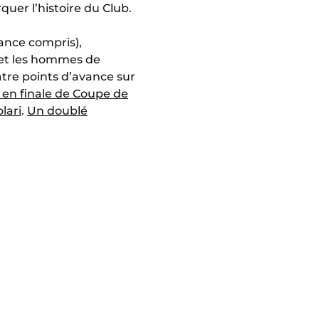
quer l’histoire du Club.
ance compris),
fet les hommes de
atre points d’avance sur
 en finale de Coupe de
lari
.
Un doublé