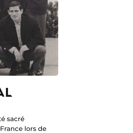
AL
té sacré
France lors de