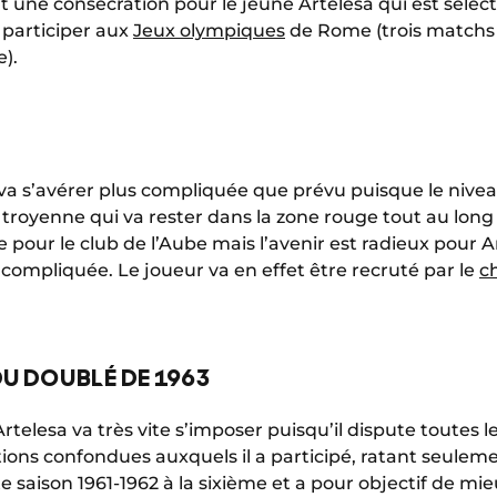
nt une consécration pour le jeune Artelesa qui est séle
 participer aux
Jeux olympiques
de Rome (trois matchs 
).
 va s’avérer plus compliquée que prévu puisque le nivea
 troyenne qui va rester dans la zone rouge tout au long 
e pour le club de l’Aube mais l’avenir est radieux pour Ar
n compliquée. Le joueur va en effet être recruté par le
ch
U DOUBLÉ DE 1963
rtelesa va très vite s’imposer puisqu’il dispute toutes 
ons confondues auxquels il a participé, ratant seuleme
e saison 1961-1962 à la sixième et a pour objectif de mieu