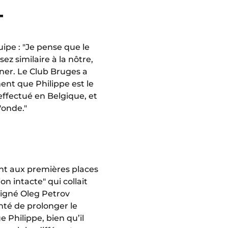
T
uipe : "Je pense que le
ssez similaire à la nôtre,
gner. Le Club Bruges a
nt que Philippe est le
a effectué en Belgique, et
onde."
ment aux premières places
on intacte" qui collait
igné Oleg Petrov
onté de prolonger le
e Philippe, bien qu’il