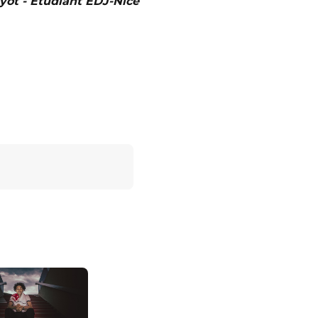
yot - Etudiant EDJ-Nice