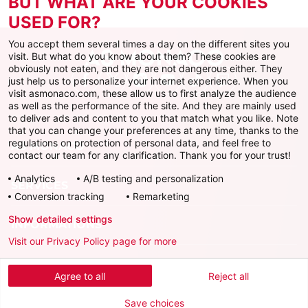
BUT WHAT ARE YOUR COOKIES
USED FOR?
You accept them several times a day on the different sites you
visit. But what do you know about them? These cookies are
obviously not eaten, and they are not dangerous either. They
just help us to personalize your internet experience. When you
Facebook
X
Instagram
Youtube
TikTok
Twitch
visit asmonaco.com, these allow us to first analyze the audience
as well as the performance of the site. And they are mainly used
to deliver ads and content to you that match what you like. Note
that you can change your preferences at any time, thanks to the
regulations on protection of personal data, and feel free to
AS MONACO
contact our team for any clarification. Thank you for your trust!
Analytics
A/B testing and personalization
SERVICES
Conversion tracking
Remarketing
Show detailed settings
INFORMATIONS
Visit our Privacy Policy page for more
Télécharger l'AS Monaco App
Agree to all
Reject all
Save choices