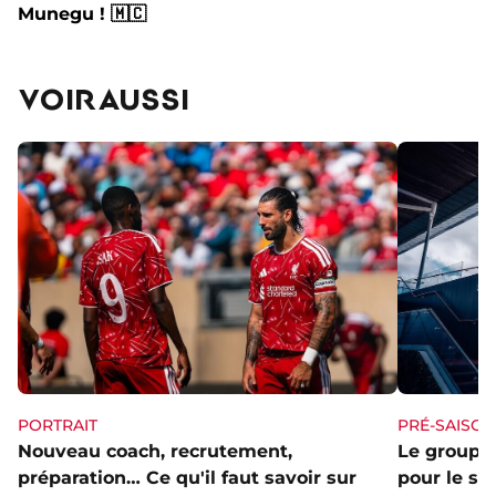
Munegu ! 🇲🇨
VOIR AUSSI
PORTRAIT
PRÉ-SAISON
Nouveau coach, recrutement,
Le groupe 
préparation… Ce qu'il faut savoir sur
pour le st