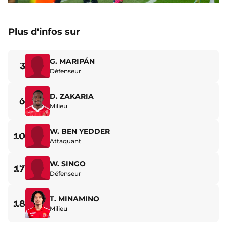
Plus d'infos sur
G. MARIPÁN
3
Défenseur
D. ZAKARIA
6
Milieu
W. BEN YEDDER
10
Attaquant
W. SINGO
17
Défenseur
T. MINAMINO
18
Milieu