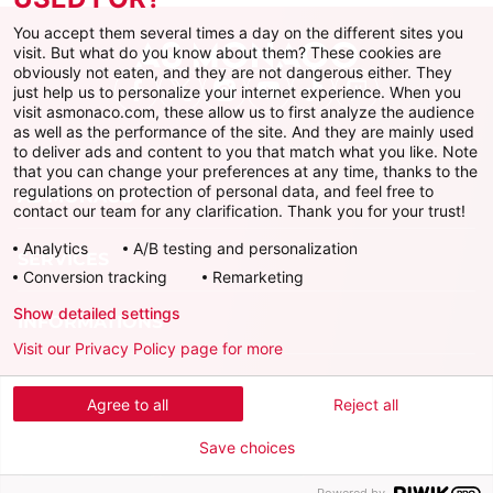
You accept them several times a day on the different sites you
visit. But what do you know about them? These cookies are
obviously not eaten, and they are not dangerous either. They
just help us to personalize your internet experience. When you
Facebook
X
Instagram
Youtube
TikTok
Twitch
visit asmonaco.com, these allow us to first analyze the audience
as well as the performance of the site. And they are mainly used
to deliver ads and content to you that match what you like. Note
that you can change your preferences at any time, thanks to the
regulations on protection of personal data, and feel free to
AS MONACO
contact our team for any clarification. Thank you for your trust!
Analytics
A/B testing and personalization
SERVICES
Conversion tracking
Remarketing
Show detailed settings
INFORMATIONS
Visit our Privacy Policy page for more
Télécharger l'AS Monaco App
Agree to all
Reject all
Save choices