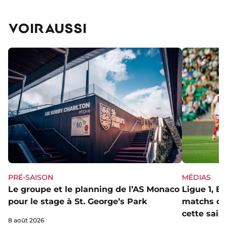
VOIR AUSSI
PRÉ-SAISON
MÉDIAS
Le groupe et le planning de l’AS Monaco
Ligue 1, E
pour le stage à St. George’s Park
matchs de 
cette sais
8 août 2026