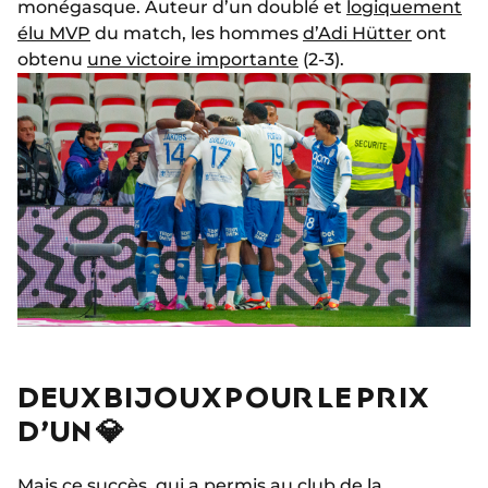
monégasque. Auteur d’un doublé et
logiquement
élu MVP
du match, les hommes
d’Adi Hütter
ont
obtenu
une victoire importante
(2-3).
DEUX BIJOUX POUR LE PRIX
D’UN 💎
Mais ce succès, qui a permis au club de la