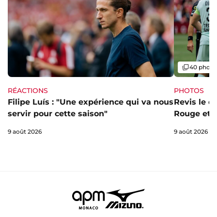
Galerie
40 photo
RÉACTIONS
PHOTOS
Filipe Luís : "Une expérience qui va nous
Revis le d
servir pour cette saison"
Rouge et B
9 août 2026
9 août 2026