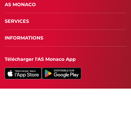
AS MONACO
SERVICES
INFORMATIONS
Télécharger l'AS Monaco App