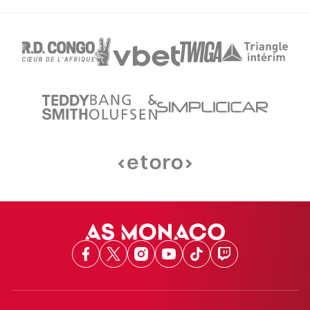
Facebook
X
Instagram
Youtube
TikTok
Twitch