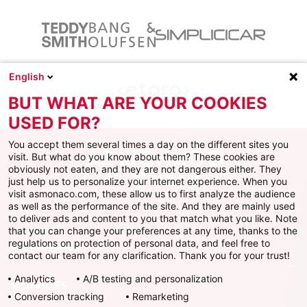
English
BUT WHAT ARE YOUR COOKIES
USED FOR?
You accept them several times a day on the different sites you
visit. But what do you know about them? These cookies are
obviously not eaten, and they are not dangerous either. They
just help us to personalize your internet experience. When you
Facebook
X
Instagram
Youtube
TikTok
Twitch
visit asmonaco.com, these allow us to first analyze the audience
as well as the performance of the site. And they are mainly used
to deliver ads and content to you that match what you like. Note
that you can change your preferences at any time, thanks to the
regulations on protection of personal data, and feel free to
AS MONACO
contact our team for any clarification. Thank you for your trust!
Analytics
A/B testing and personalization
SERVICES
Conversion tracking
Remarketing