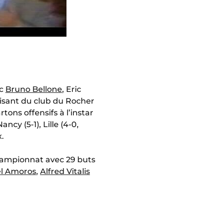
ec
Bruno Bellone
, Eric
aisant du club du Rocher
ons offensifs à l’instar
cy (5-1), Lille (4-0,
x.
championnat avec 29 buts
l Amoros
,
Alfred Vitalis