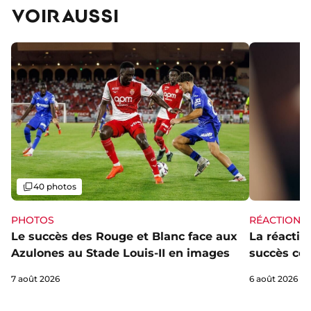
VOIR AUSSI
Galerie
40 photos
PHOTOS
RÉACTIONS
Le succès des Rouge et Blanc face aux
La réaction
Azulones au Stade Louis-II en images
succès con
7 août 2026
6 août 2026