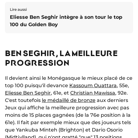
Lire aussi
Eliesse Ben Seghir intègre à son tour le top
100 du Golden Boy
BEN SEGHIR, LA MEILLEURE
PROGRESSION
Il devient ainsi le Monégasque le mieux placé de ce
top 100 puisqu'il devance
Kassoum Ouattara
, 55e,
Eliesse Ben Seghir
, 61e, et
Christian Mawissa
, 92e.
C'est toutefois
le médaillé de bronze
aux derniers
Jeux qui affiche la meilleure progression avec pas
moins de 15 places gagnées (de la 76e position à la
61e). Il fait par exemple mieux que des joueurs tels
que Yankuba Minteh (Brighton) et Dario Osorio
(Midtjylland), qui n'ont gratté "que" 13 positions.