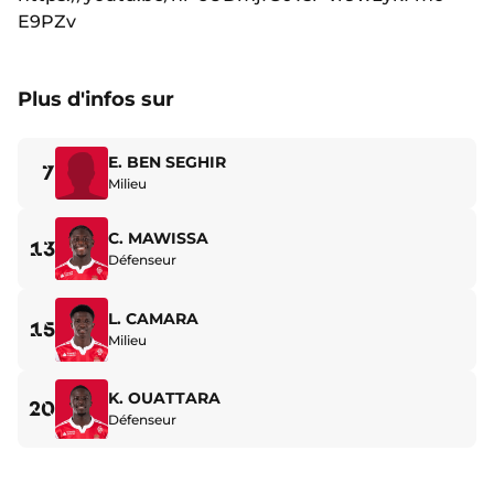
E9PZv
Plus d'infos sur
E. BEN SEGHIR
7
Milieu
C. MAWISSA
13
Défenseur
L. CAMARA
15
Milieu
K. OUATTARA
20
Défenseur