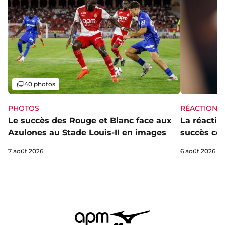
Galerie
40 photos
PHOTOS
RÉACTIONS
Le succès des Rouge et Blanc face aux
La réaction
Azulones au Stade Louis-II en images
succès con
7 août 2026
6 août 2026