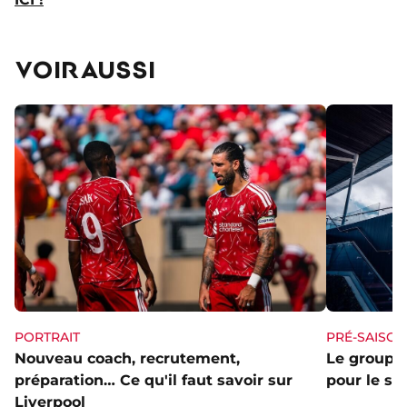
VOIR AUSSI
PORTRAIT
PRÉ-SAISON
Nouveau coach, recrutement,
Le groupe 
préparation… Ce qu'il faut savoir sur
pour le st
Liverpool