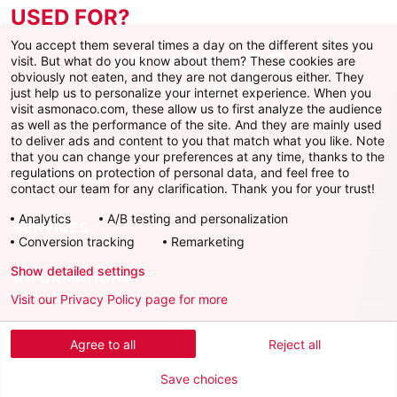
USED FOR?
You accept them several times a day on the different sites you
visit. But what do you know about them? These cookies are
obviously not eaten, and they are not dangerous either. They
just help us to personalize your internet experience. When you
Facebook
X
Instagram
Youtube
TikTok
Twitch
visit asmonaco.com, these allow us to first analyze the audience
as well as the performance of the site. And they are mainly used
to deliver ads and content to you that match what you like. Note
that you can change your preferences at any time, thanks to the
regulations on protection of personal data, and feel free to
AS MONACO
contact our team for any clarification. Thank you for your trust!
Analytics
A/B testing and personalization
SERVICES
Conversion tracking
Remarketing
Show detailed settings
INFORMATIONS
Visit our Privacy Policy page for more
Télécharger l'AS Monaco App
Agree to all
Reject all
Save choices