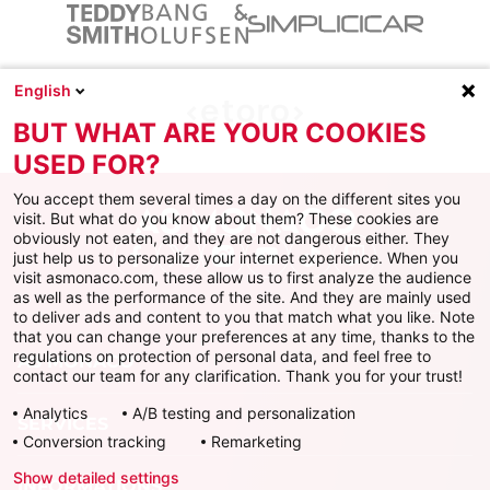
English
BUT WHAT ARE YOUR COOKIES
USED FOR?
You accept them several times a day on the different sites you
visit. But what do you know about them? These cookies are
obviously not eaten, and they are not dangerous either. They
just help us to personalize your internet experience. When you
Facebook
X
Instagram
Youtube
TikTok
Twitch
visit asmonaco.com, these allow us to first analyze the audience
as well as the performance of the site. And they are mainly used
to deliver ads and content to you that match what you like. Note
that you can change your preferences at any time, thanks to the
regulations on protection of personal data, and feel free to
AS MONACO
contact our team for any clarification. Thank you for your trust!
Analytics
A/B testing and personalization
SERVICES
Conversion tracking
Remarketing
Show detailed settings
INFORMATIONS