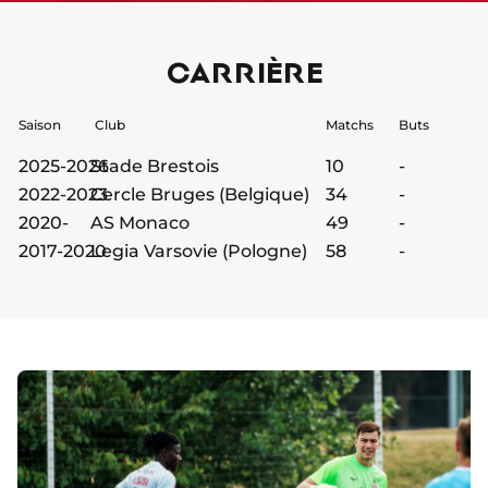
CARRIÈRE
Saison
Club
Matchs
Buts
2025-2026
Stade Brestois
10
-
2022-2023
Cercle Bruges (Belgique)
34
-
2020-
AS Monaco
49
-
2017-2020
Legia Varsovie (Pologne)
58
-