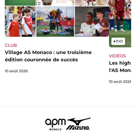
Vidéo
11:01
CLUB
Village AS Monaco : une troisième
VIDÉOS
édition couronnée de succès
Les highli
l'AS Monac
10 août 2026
10 août 2026