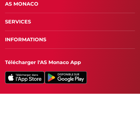
AS MONACO
SERVICES
INFORMATIONS
Télécharger l'AS Monaco App