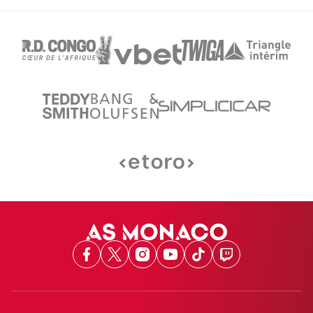
Facebook
X
Instagram
Youtube
TikTok
Twitch