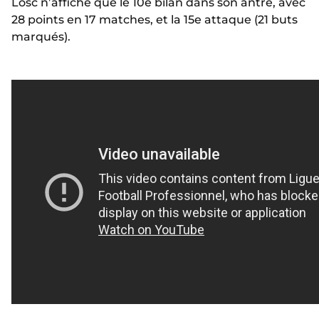
Losc n’affiche que le 10e bilan dans son antre, avec
28 points en 17 matches, et la 15e attaque (21 buts
marqués).