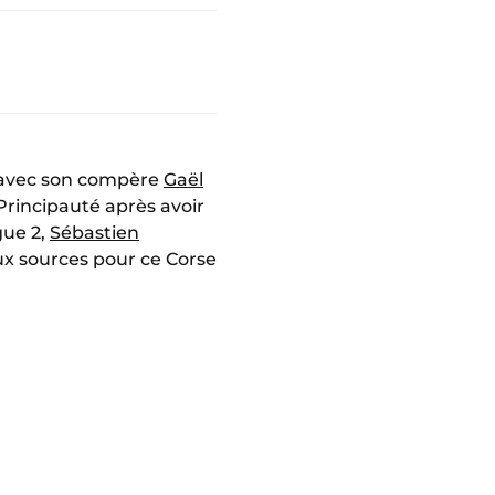
co avec son compère
Gaël
Principauté après avoir
gue 2,
Sébastien
ux sources pour ce Corse