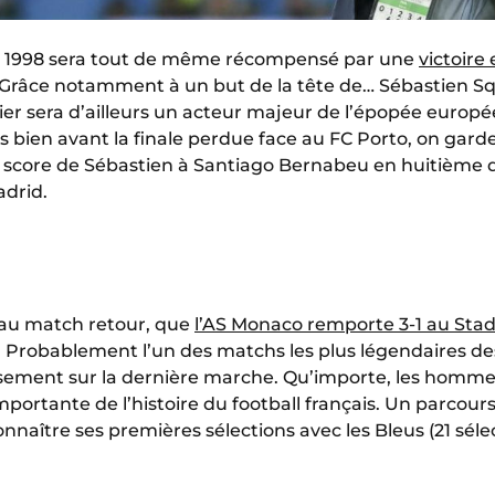
1998 sera tout de même récompensé par une
victoire
 Grâce notamment à un but de la tête de… Sébastien Squi
nier sera d’ailleurs un acteur majeur de l’épopée euro
ais bien avant la finale perdue face au FC Porto, on ga
score de Sébastien à Santiago Bernabeu en huitième de 
adrid.
 au match retour, que
l’AS Monaco remporte 3-1 au Stade
. Probablement l’un des matchs les plus légendaires de
ement sur la dernière marche. Qu’importe, les homm
ortante de l’histoire du football français. Un parcou
onnaître ses premières sélections avec les Bleus (21 sélec