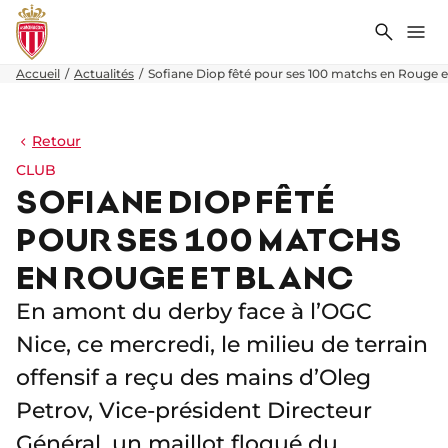
Recher
Me
Accueil
Actualités
Sofiane Diop fêté pour ses 100 matchs en Rouge e
Retour
CLUB
SOFIANE DIOP FÊTÉ
POUR SES 100 MATCHS
EN ROUGE ET BLANC
En amont du derby face à l’OGC
Nice, ce mercredi, le milieu de terrain
offensif a reçu des mains d’Oleg
Petrov, Vice-président Directeur
Général, un maillot floqué du