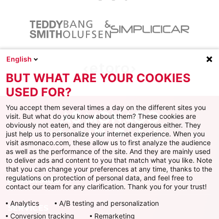
English
BUT WHAT ARE YOUR COOKIES
USED FOR?
You accept them several times a day on the different sites you
visit. But what do you know about them? These cookies are
obviously not eaten, and they are not dangerous either. They
just help us to personalize your internet experience. When you
Facebook
X
Instagram
Youtube
TikTok
Twitch
visit asmonaco.com, these allow us to first analyze the audience
as well as the performance of the site. And they are mainly used
to deliver ads and content to you that match what you like. Note
that you can change your preferences at any time, thanks to the
regulations on protection of personal data, and feel free to
AS MONACO
contact our team for any clarification. Thank you for your trust!
Analytics
A/B testing and personalization
SERVICES
Conversion tracking
Remarketing