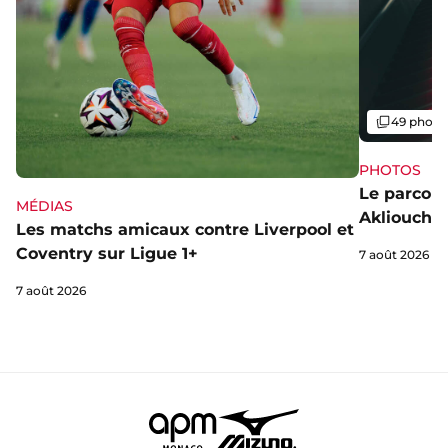
Galerie
49 photo
PHOTOS
Le parcou
MÉDIAS
Akliouche
Les matchs amicaux contre Liverpool et
Coventry sur Ligue 1+
7 août 2026
7 août 2026