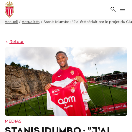
Recher
Me
Accueil
Actualités
Stanis Idumbo : "J'ai été séduit par le projet du Cl
Retour
MÉDIAS
STANIS IDUMBO : "J'AI