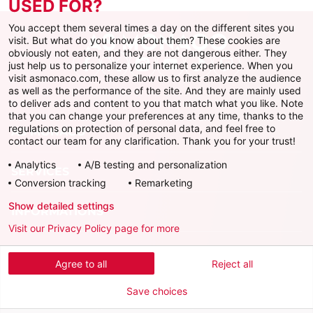
USED FOR?
You accept them several times a day on the different sites you
visit. But what do you know about them? These cookies are
obviously not eaten, and they are not dangerous either. They
just help us to personalize your internet experience. When you
Facebook
X
Instagram
Youtube
TikTok
Twitch
visit asmonaco.com, these allow us to first analyze the audience
as well as the performance of the site. And they are mainly used
to deliver ads and content to you that match what you like. Note
that you can change your preferences at any time, thanks to the
regulations on protection of personal data, and feel free to
AS MONACO
contact our team for any clarification. Thank you for your trust!
Analytics
A/B testing and personalization
SERVICES
Conversion tracking
Remarketing
Show detailed settings
INFORMATIONS
Visit our Privacy Policy page for more
Télécharger l'AS Monaco App
Agree to all
Reject all
Save choices