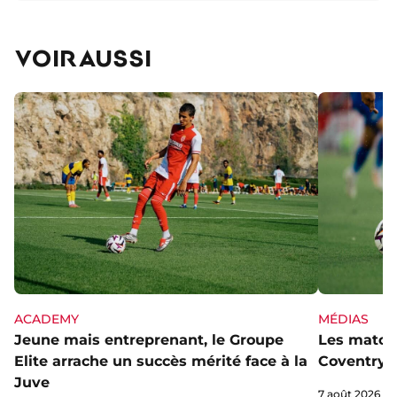
VOIR AUSSI
ACADEMY
MÉDIAS
Jeune mais entreprenant, le Groupe
Les matchs
Elite arrache un succès mérité face à la
Coventry s
Juve
7 août 2026