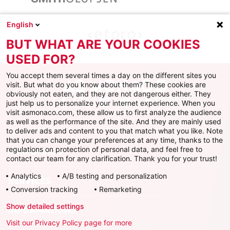
English
BUT WHAT ARE YOUR COOKIES
USED FOR?
You accept them several times a day on the different sites you
visit. But what do you know about them? These cookies are
obviously not eaten, and they are not dangerous either. They
just help us to personalize your internet experience. When you
Facebook
X
Instagram
Youtube
TikTok
Twitch
visit asmonaco.com, these allow us to first analyze the audience
as well as the performance of the site. And they are mainly used
to deliver ads and content to you that match what you like. Note
that you can change your preferences at any time, thanks to the
regulations on protection of personal data, and feel free to
AS MONACO
contact our team for any clarification. Thank you for your trust!
Analytics
A/B testing and personalization
SERVICES
Conversion tracking
Remarketing
Show detailed settings
INFORMATIONS
Visit our Privacy Policy page for more