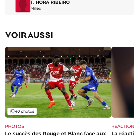
T. HORA RIBEIRO
Milieu
VOIR AUSSI
Galerie
40 photos
PHOTOS
RÉACTIONS
Le succès des Rouge et Blanc face aux
La réaction