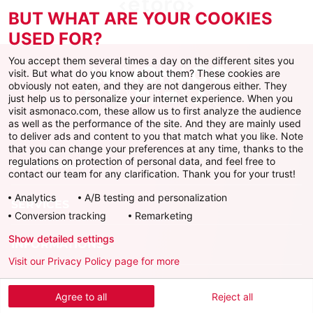
BUT WHAT ARE YOUR COOKIES
USED FOR?
You accept them several times a day on the different sites you
visit. But what do you know about them? These cookies are
obviously not eaten, and they are not dangerous either. They
just help us to personalize your internet experience. When you
Facebook
X
Instagram
Youtube
TikTok
Twitch
visit asmonaco.com, these allow us to first analyze the audience
as well as the performance of the site. And they are mainly used
to deliver ads and content to you that match what you like. Note
that you can change your preferences at any time, thanks to the
regulations on protection of personal data, and feel free to
AS MONACO
contact our team for any clarification. Thank you for your trust!
Analytics
A/B testing and personalization
SERVICES
Conversion tracking
Remarketing
Show detailed settings
INFORMATIONS
Visit our Privacy Policy page for more
Télécharger l'AS Monaco App
Agree to all
Reject all