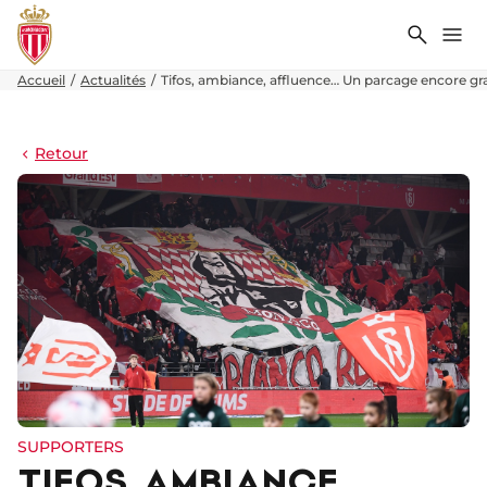
Recher
Me
Accueil
Actualités
Tifos, ambiance, affluence… Un parcage encore g
Retour
SUPPORTERS
TIFOS, AMBIANCE,