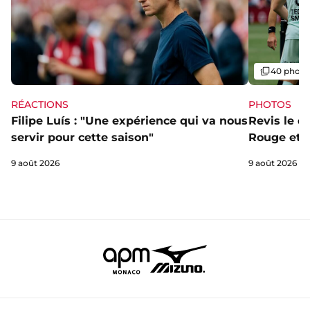
Galerie
40 photo
RÉACTIONS
PHOTOS
Filipe Luís : "Une expérience qui va nous
Revis le d
servir pour cette saison"
Rouge et B
9 août 2026
9 août 2026