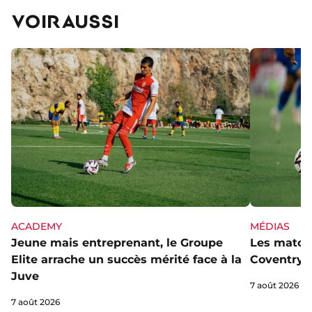
VOIR AUSSI
ACADEMY
MÉDIAS
Jeune mais entreprenant, le Groupe
Les matchs
Elite arrache un succès mérité face à la
Coventry s
Juve
7 août 2026
7 août 2026