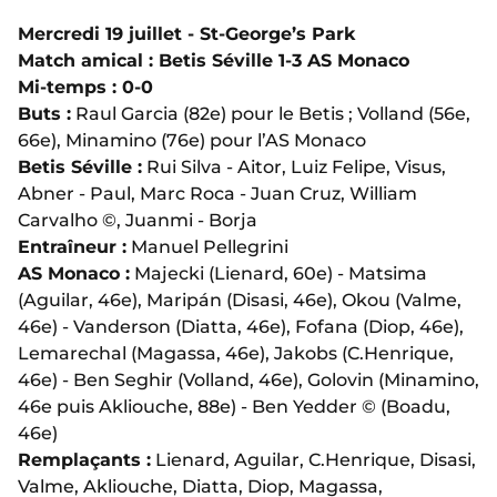
Mercredi 19 juillet - St-George’s Park
Match amical : Betis Séville 1-3 AS Monaco
Mi-temps : 0-0
Buts :
Raul Garcia (82e) pour le Betis ; Volland (56e,
66e), Minamino (76e) pour l’AS Monaco
Betis Séville :
Rui Silva - Aitor, Luiz Felipe, Visus,
Abner - Paul, Marc Roca - Juan Cruz, William
Carvalho
©️, Juanmi - Borja
Entraîneur :
Manuel Pellegrini
AS Monaco :
Majecki (Lienard, 60e) - Matsima
(Aguilar, 46e), Maripán (Disasi, 46e), Okou (Valme,
46e) - Vanderson (Diatta, 46e), Fofana (Diop, 46e),
Lemarechal (Magassa, 46e), Jakobs (C.Henrique,
46e) - Ben Seghir (Volland, 46e), Golovin (Minamino,
46e puis Akliouche, 88e) - Ben Yedder ©️ (Boadu,
46e)
Remplaçants :
Lienard, Aguilar, C.Henrique, Disasi,
Valme, Akliouche, Diatta, Diop, Magassa,