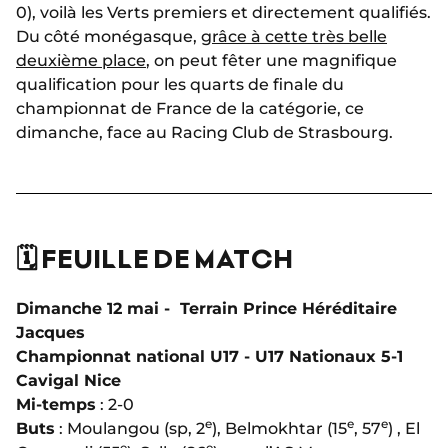
0), voilà les Verts premiers et directement qualifiés.
Du côté monégasque,
grâce à cette très belle
deuxième place
, on peut fêter une magnifique
qualification pour les quarts de finale du
championnat de France de la catégorie, ce
dimanche, face au Racing Club de Strasbourg.
🗓️ FEUILLE DE MATCH
Dimanche 12 mai - Terrain Prince Héréditaire
Jacques
Championnat national U17 - U17 Nationaux 5-1
Cavigal Nice
Mi-temps
: 2-0
e
e
e
Buts
: Moulangou (sp, 2
), Belmokhtar (15
, 57
) , El
e
e