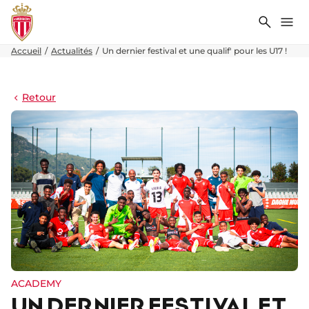
Recher
Me
Accueil
Actualités
Un dernier festival et une qualif' pour les U17 !
Retour
ACADEMY
UN DERNIER FESTIVAL ET