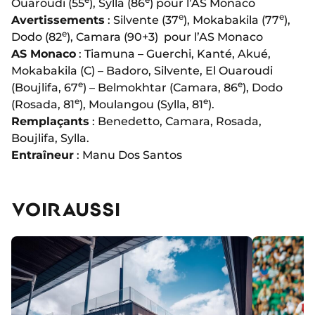
Ouaroudi (55
), Sylla (86
) pour l’AS Monaco
e
e
Avertissements
: Silvente (37
), Mokabakila (77
),
e
Dodo (82
), Camara (90+3) pour l’AS Monaco
AS Monaco
: Tiamuna – Guerchi, Kanté, Akué,
Mokabakila (C) – Badoro, Silvente, El Ouaroudi
e
e
(Boujlifa, 67
) – Belmokhtar (Camara, 86
), Dodo
e
e
(Rosada, 81
), Moulangou (Sylla, 81
).
Remplaçants
: Benedetto, Camara, Rosada,
Boujlifa, Sylla.
Entraîneur
: Manu Dos Santos
VOIR AUSSI