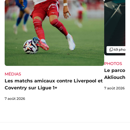
Galerie
49 photo
PHOTOS
Le parcou
MÉDIAS
Akliouche
Les matchs amicaux contre Liverpool et
Coventry sur Ligue 1+
7 août 2026
7 août 2026