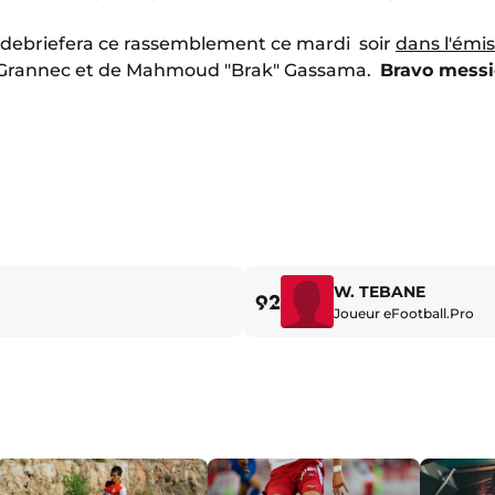
debriefera ce rassemblement ce mardi soir
dans l'émi
e Grannec et de Mahmoud "Brak" Gassama.
Bravo messie
W. TEBANE
92
Joueur eFootball.Pro