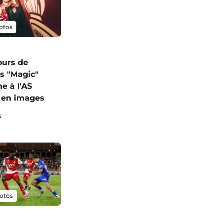
otos
ours de
s "Magic"
e à l'AS
 en images
6
otos