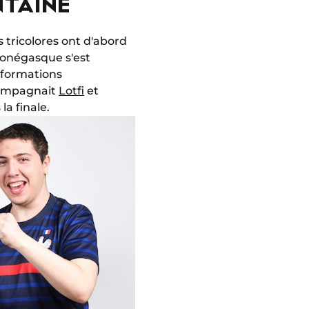
NTAINE
 tricolores ont d'abord
 monégasque s'est
 formations
compagnait
Lotfi
et
la finale.