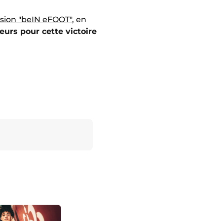
ssion "beIN eFOOT"
, en
urs pour cette victoire