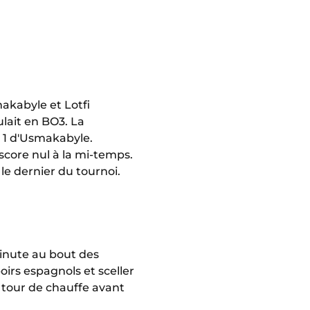
akabyle et Lotfi
ulait en BO3. La
à 1 d'Usmakabyle.
core nul à la mi-temps.
le dernier du tournoi.
minute au bout des
poirs espagnols et sceller
e tour de chauffe avant