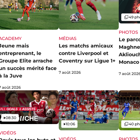
Galerie
49 ph
PHOTOS
ACADEMY
MÉDIAS
Le parc
Jeune mais
Les matchs amicaux
Maghne
entreprenant, le
contre Liverpool et
Akliouch
Groupe Elite arrache
Coventry sur Ligue 1+
Monaco
un succès mérité face
7 août 2026
7 août 202
à la Juve
7 août 2026
Vidéo
08:30
Vidéo
Galerie
10:06
40 ph
VIDÉOS
VIDÉOS
PHOTOS