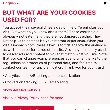
English
BUT WHAT ARE YOUR COOKIES
USED FOR?
You accept them several times a day on the different sites you
visit. But what do you know about them? These cookies are
obviously not eaten, and they are not dangerous either. They
just help us to personalize your internet experience. When you
Facebook
X
Instagram
Youtube
TikTok
Twitch
visit asmonaco.com, these allow us to first analyze the audience
as well as the performance of the site. And they are mainly used
to deliver ads and content to you that match what you like. Note
that you can change your preferences at any time, thanks to the
regulations on protection of personal data, and feel free to
AS MONACO
contact our team for any clarification. Thank you for your trust!
Analytics
A/B testing and personalization
SERVICES
Conversion tracking
Remarketing
Show detailed settings
INFORMATIONS
Visit our Privacy Policy page for more
Télécharger l'AS Monaco App