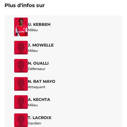
Plus d'infos sur
U. KEBBEH
Milieu
J. MOWELLE
Milieu
N. OUALLI
Défenseur
N. RAT MAYO
Attaquant
A. KECHTA
Milieu
T. LACROIX
Gardien