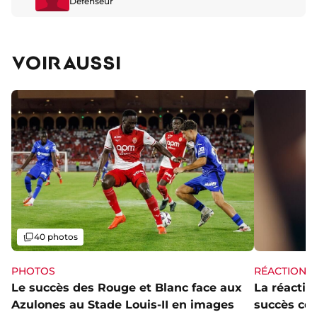
Défenseur
VOIR AUSSI
Galerie
40 photos
PHOTOS
RÉACTIONS
Le succès des Rouge et Blanc face aux
La réaction
Azulones au Stade Louis-II en images
succès con