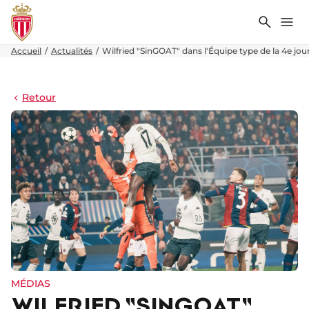
Recher
Me
Accueil
Actualités
Wilfried "SinGOAT" dans l'Équipe type de la 4e jou
Retour
MÉDIAS
WILFRIED "SINGOAT"