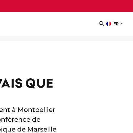
FR
Choisir
Recherche
la
langue
VAIS QUE
ent à Montpellier
conférence de
ique de Marseille