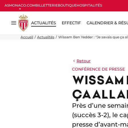
ASMONACO.COM
BILLETTERIE
BOUTIQUE
HOSPITALITÉS
ACTUALITÉS
EFFECTIF
CALENDRIER & RÉS
Menu
Accueil
Actualités
Wissam Ben Yedder : "Je savais que ça all
Retour
CONFÉRENCE DE PRESSE
WISSAM B
ÇA ALLA
Près d’une semain
(succès 3-2), le 
presse d’avant-ma