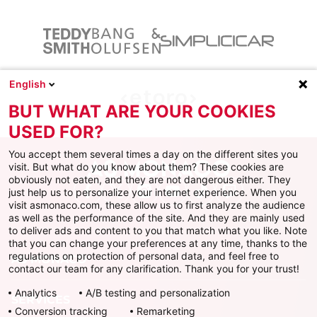
English
BUT WHAT ARE YOUR COOKIES
USED FOR?
You accept them several times a day on the different sites you
visit. But what do you know about them? These cookies are
obviously not eaten, and they are not dangerous either. They
just help us to personalize your internet experience. When you
Facebook
X
Instagram
Youtube
TikTok
Twitch
visit asmonaco.com, these allow us to first analyze the audience
as well as the performance of the site. And they are mainly used
to deliver ads and content to you that match what you like. Note
that you can change your preferences at any time, thanks to the
regulations on protection of personal data, and feel free to
AS MONACO
contact our team for any clarification. Thank you for your trust!
Analytics
A/B testing and personalization
SERVICES
Conversion tracking
Remarketing