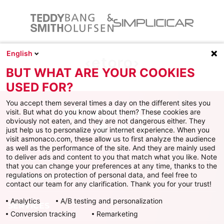
English
BUT WHAT ARE YOUR COOKIES
USED FOR?
You accept them several times a day on the different sites you
visit. But what do you know about them? These cookies are
obviously not eaten, and they are not dangerous either. They
just help us to personalize your internet experience. When you
Facebook
X
Instagram
Youtube
TikTok
Twitch
visit asmonaco.com, these allow us to first analyze the audience
as well as the performance of the site. And they are mainly used
to deliver ads and content to you that match what you like. Note
that you can change your preferences at any time, thanks to the
regulations on protection of personal data, and feel free to
AS MONACO
contact our team for any clarification. Thank you for your trust!
Analytics
A/B testing and personalization
SERVICES
Conversion tracking
Remarketing