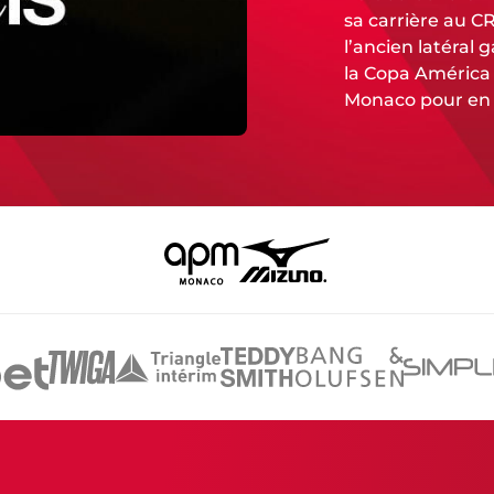
sa carrière au C
l’ancien latéral
la Copa América 2
Monaco pour en d