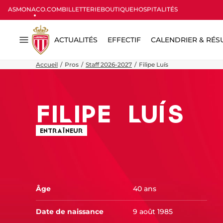
ASMONACO.COM
BILLETTERIE
BOUTIQUE
HOSPITALITÉS
ACTUALITÉS
EFFECTIF
CALENDRIER & RÉS
Menu
Accueil
Pros
Staff 2026-2027
Filipe Luís
FILIPE
LUÍS
ENTRAÎNEUR
Âge
40 ans
Date de naissance
9 août 1985