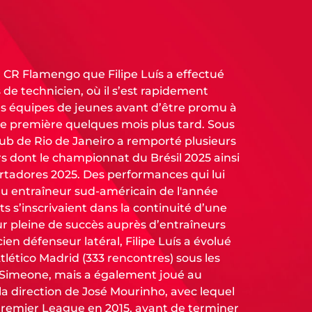
u CR Flamengo que Filipe Luís a effectué
 de technicien, où il s’est rapidement
es équipes de jeunes avant d’être promu à
ipe première quelques mois plus tard. Sous
club de Rio de Janeiro a remporté plusieurs
 dont le championnat du Brésil 2025 ainsi
rtadores 2025. Des performances qui lui
élu entraîneur sud-américain de l'année
ts s’inscrivaient dans la continuité d’une
ur pleine de succès auprès d’entraîneurs
ien défenseur latéral, Filipe Luís a évolué
lético Madrid (333 rencontres) sous les
 Simeone, mais a également joué au
la direction de José Mourinho, avec lequel
 Premier League en 2015, avant de terminer