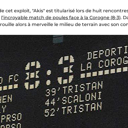
cet exploit, "Akis" est titularisé lors de huit rencontres
e
l’incroyable match de poules face à la Corogne (8-3)
. D
rouille alors à merveille le milieu de terrain avec son c