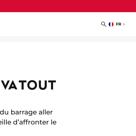
FR
Choisir
Recherche
la
langue
 VA TOUT
du barrage aller
le d’affronter le