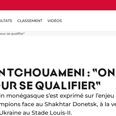
ULTATS
CLASSEMENT
VIDÉOS
our se qualifier"
N TCHOUAMENI : "ON
UR SE QUALIFIER"
ain monégasque s’est exprimé sur l’enjeu 
pions face au Shakhtar Donetsk, à la veil
kraine au Stade Louis-II.