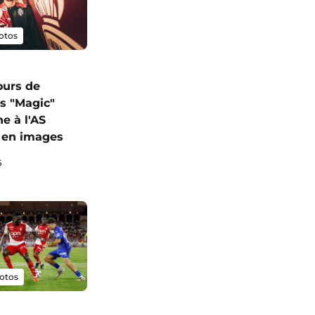
otos
ours de
s "Magic"
e à l'AS
 en images
6
otos