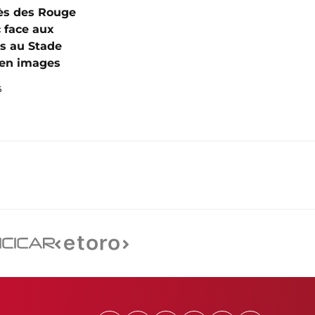
ès des Rouge
c face aux
s au Stade
I en images
6