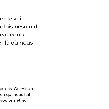
z le voir
rfois besoin de
 beaucoup
r là où nous
matchs. On est un
ach qui nous fait
voulons être.