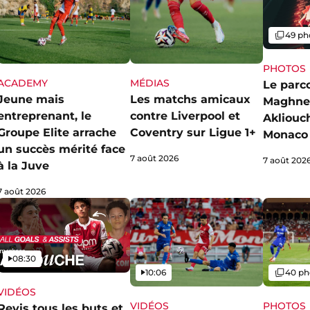
Galerie
49 ph
PHOTOS
ACADEMY
MÉDIAS
Le parc
Jeune mais
Les matchs amicaux
Maghne
entreprenant, le
contre Liverpool et
Akliouch
Groupe Elite arrache
Coventry sur Ligue 1+
Monaco
un succès mérité face
7 août 2026
7 août 202
à la Juve
7 août 2026
Vidéo
08:30
Vidéo
Galerie
10:06
40 ph
VIDÉOS
VIDÉOS
PHOTOS
Revis tous les buts et