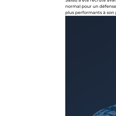
Salisu a été recruté ava
normal pour un défenseur
plus performants à son 