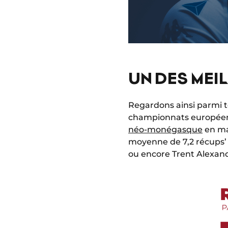
UN DES ME
Regardons ainsi parmi t
championnats européens 
néo-monégasque
en mat
moyenne de 7,2 récups’ s
ou encore Trent Alexand