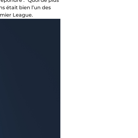
répondre : "Quoi de plus
s était bien l’un des
emier League.