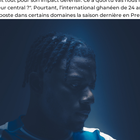
nt tout pour son impact défensif. Ce à quoi tu vas nous 
 central ?". Pourtant, l’international ghanéen de 24 an
poste dans certains domaines la saison dernière en Pr