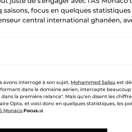
 tout juste de s’engager avec l’AS Monaco
 saisons, focus en quelques statistiques 
nseur central international ghanéen, av
 avons interrogé à son sujet,
Mohammed Salisu
est dé
rformant dans le domaine aérien, intercepte beaucoup 
t dans la première relance". Mais qu’en disent les chiffr
ire Opta, et voici donc en quelques statistiques, les po
AS Monaco
.
Focus.
📊