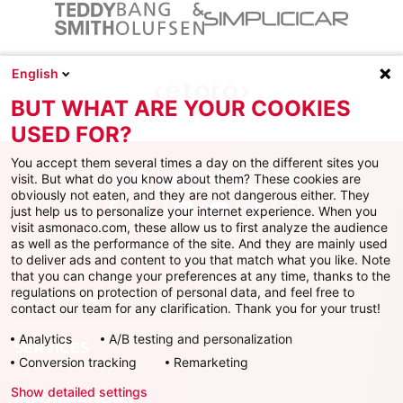
English
BUT WHAT ARE YOUR COOKIES
USED FOR?
You accept them several times a day on the different sites you
visit. But what do you know about them? These cookies are
obviously not eaten, and they are not dangerous either. They
just help us to personalize your internet experience. When you
Facebook
X
Instagram
Youtube
TikTok
Twitch
visit asmonaco.com, these allow us to first analyze the audience
as well as the performance of the site. And they are mainly used
to deliver ads and content to you that match what you like. Note
that you can change your preferences at any time, thanks to the
regulations on protection of personal data, and feel free to
AS MONACO
contact our team for any clarification. Thank you for your trust!
Analytics
A/B testing and personalization
SERVICES
Conversion tracking
Remarketing
Show detailed settings
INFORMATIONS