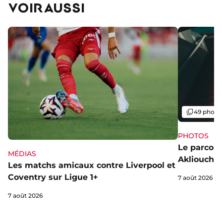
VOIR AUSSI
Galerie
49 photo
PHOTOS
Le parcou
MÉDIAS
Akliouche
Les matchs amicaux contre Liverpool et
Coventry sur Ligue 1+
7 août 2026
7 août 2026