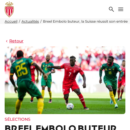
Recher
Me
Accueil
Actualités
Breel Embolo buteur, la Suisse réussit son entrée
Retour
SÉLECTIONS
BREEL EMBOLO BUTEUR,