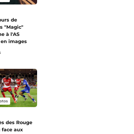
ours de
s "Magic"
e à l'AS
 en images
6
otos
ès des Rouge
c face aux