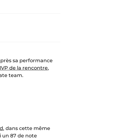
près sa performance
VP de la rencontre
,
mate team.
nd
, dans cette même
i un 87 de note