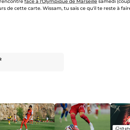
a rencontre
face à l'Olympique de Marseille
samedi (coup 
s de cette carte. Wissam, tu sais ce qu'il te reste à fair
R
Galerie
49 ph