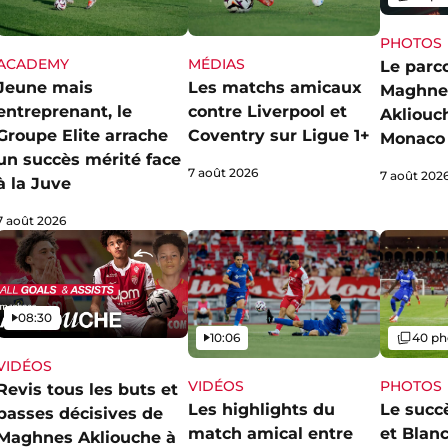
PHOTOS
ACADEMY
MÉDIAS
Le parc
Jeune mais
Les matchs amicaux
Maghne
entreprenant, le
contre Liverpool et
Akliouch
Groupe Elite arrache
Coventry sur Ligue 1+
Monaco
un succès mérité face
7 août 2026
7 août 202
à la Juve
7 août 2026
Vidéo
08:30
Vidéo
Galerie
10:06
40 ph
VIDÉOS
VIDÉOS
PHOTOS
Revis tous les buts et
Les highlights du
Le succ
passes décisives de
match amical entre
et Blan
Maghnes Akliouche à