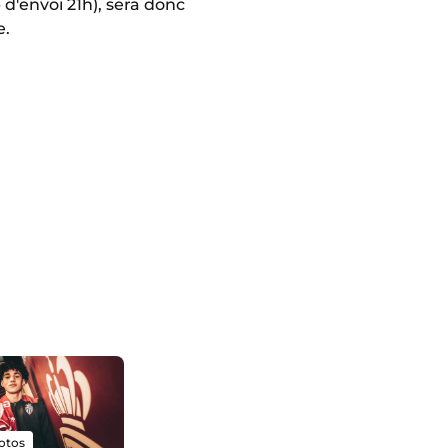
d'envoi 21h), sera donc
e.
otos