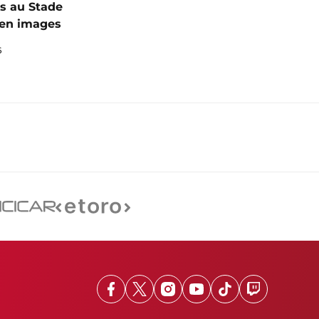
s au Stade
I en images
6
Facebook
X
Instagram
Youtube
TikTok
Twitch