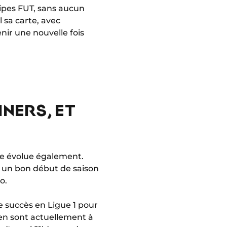
quipes FUT, sans aucun
l sa carte, avec
ir une nouvelle fois
NERS, ET
que évolue également.
t un bon début de saison
o.
e succès en Ligue 1 pour
n sont actuellement à