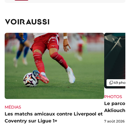
VOIR AUSSI
Galerie
49 photo
PHOTOS
Le parcou
MÉDIAS
Akliouche
Les matchs amicaux contre Liverpool et
Coventry sur Ligue 1+
7 août 2026