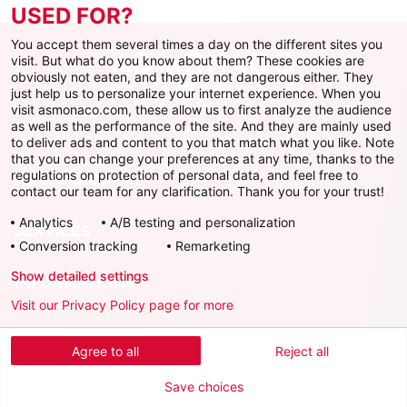
USED FOR?
You accept them several times a day on the different sites you
visit. But what do you know about them? These cookies are
obviously not eaten, and they are not dangerous either. They
just help us to personalize your internet experience. When you
Facebook
X
Instagram
Youtube
TikTok
Twitch
visit asmonaco.com, these allow us to first analyze the audience
as well as the performance of the site. And they are mainly used
to deliver ads and content to you that match what you like. Note
that you can change your preferences at any time, thanks to the
regulations on protection of personal data, and feel free to
AS MONACO
contact our team for any clarification. Thank you for your trust!
Analytics
A/B testing and personalization
SERVICES
Conversion tracking
Remarketing
Show detailed settings
INFORMATIONS
Visit our Privacy Policy page for more
Télécharger l'AS Monaco App
Agree to all
Reject all
Save choices